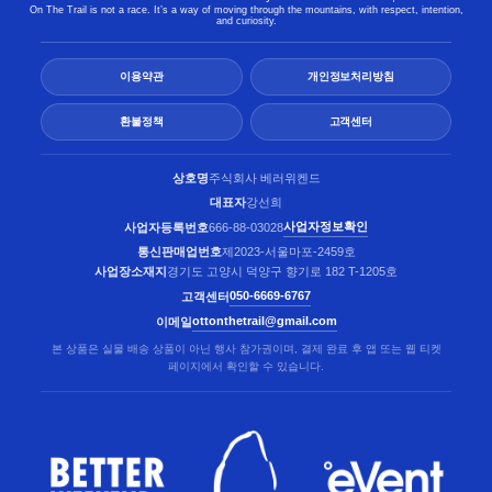
On The Trail is not a race. It’s a way of moving through the mountains, with respect, intention,
and curiosity.
이용약관
개인정보처리방침
환불정책
고객센터
상호명
주식회사 베러위켄드
대표자
강선희
사업자정보확인
사업자등록번호
666-88-03028
통신판매업번호
제2023-서울마포-2459호
사업장소재지
경기도 고양시 덕양구 향기로 182 T-1205호
050-6669-6767
고객센터
ottonthetrail@gmail.com
이메일
본 상품은 실물 배송 상품이 아닌 행사 참가권이며, 결제 완료 후 앱 또는 웹 티켓
페이지에서 확인할 수 있습니다.