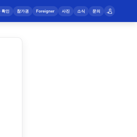
 확인
참가권
Foreigner
사진
소식
문의
로그인