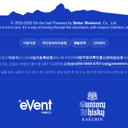
© 2015-2026 On the trail Powered by
Better Weekend.
Co., Ltd.
 is not a race. It’s a way of moving through the mountains, with respect, intention, a
이용약관
개인정보처리방침
환불정책
고객센터
사업자정보확인
위켄드
대표자
강선희
사업자등록번호
666-88-03028
통신판매업번호
제2
050-6669-6767
ottonthet
기도 고양시 덕양구 향기로 182 T-1205호
고객센터
이메일
 실물 배송 상품이 아닌 행사 참가권이며, 결제 완료 후 앱 또는 웹 티켓 페이지에서 확인할 수