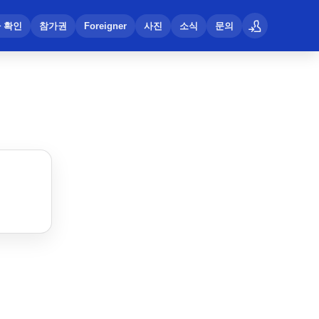
 확인
참가권
Foreigner
사진
소식
문의
로그인