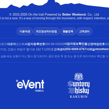
© 2015-2026 On the trail Powered by
Better Weekend.
Co., Ltd.
 is not a race. It’s a way of moving through the mountains, with respect, intention, a
이용약관
개인정보처리방침
환불정책
고객센터
사업자정보확인
위켄드
대표자
강선희
사업자등록번호
666-88-03028
통신판매업번호
제2
050-6669-6767
ottonthet
기도 고양시 덕양구 향기로 182 T-1205호
고객센터
이메일
 실물 배송 상품이 아닌 행사 참가권이며, 결제 완료 후 앱 또는 웹 티켓 페이지에서 확인할 수