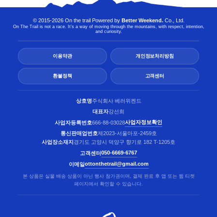
© 2015-2026 On the trail Powered by
Better Weekend.
Co., Ltd.
On The Trail is not a race. It’s a way of moving through the mountains, with respect, intention,
and curiosity.
이용약관
개인정보처리방침
환불정책
고객센터
상호명
주식회사 베러위켄드
대표자
강선희
사업자정보확인
사업자등록번호
666-88-03028
통신판매업번호
제2023-서울마포-2459호
사업장소재지
경기도 고양시 덕양구 향기로 182 T-1205호
050-6669-6767
고객센터
ottonthetrail@gmail.com
이메일
본 상품은 실물 배송 상품이 아닌 행사 참가권이며, 결제 완료 후 앱 또는 웹 티켓
페이지에서 확인할 수 있습니다.