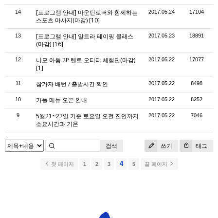
[프로그램 안내] 마운틴로버와 함께하는
14
2017.05.24
17104
스포츠 마사지(마감)
[10]
[프로그램 안내] 알트라 테이핑 클래스
13
2017.05.23
18891
(마감)
[16]
니모 아톰 2P 텐트 오티티 체험단(마감)
12
2017.05.22
17077
[1]
참가자 배번 / 출발시간 확인
11
2017.05.22
8498
카풀 메뉴 오픈 안내
10
2017.05.22
8252
5월21~22일 기준 토요일 오전 진안까지
9
2017.05.22
7046
소요시간과 기온
검색
쓰기
태그
4
첫 페이지
1
2
3
5
끝 페이지