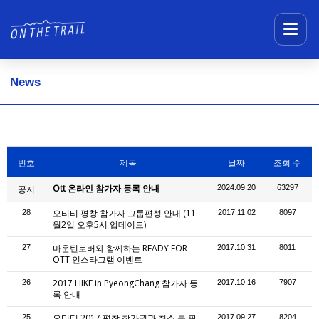
메뉴 건너뛰기
News
번호
제목
날짜
조회 수
Ott 온라인 참가자 등록 안내
공지
2024.09.20
63297
오티티 평창 참가자 그룹편성 안내 (11
28
2017.11.02
8097
월2일 오후5시 업데이트)
마운틴로버와 함께하는 READY FOR
27
2017.10.31
8011
OTT 인스타그램 이벤트
2017 HIKE in PyeongChang 참가자 등
26
2017.10.16
7907
록 안내
오티티 2017 평창 참가권과 취소 분 판
25
2017.09.27
8204