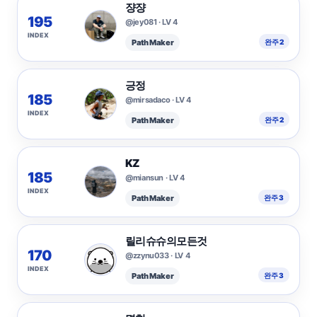
쟝쟝
195
@jey081 · LV 4
INDEX
Path Maker
완주 2
긍정
185
@mirsadaco · LV 4
INDEX
Path Maker
완주 2
KZ
185
@miansun · LV 4
INDEX
Path Maker
완주 3
릴리슈슈의모든것
170
@zzynu033 · LV 4
INDEX
Path Maker
완주 3