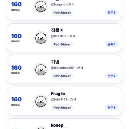
160
@hogand · LV 4
INDEX
Path Maker
완주 3
집돌이
160
@kbest03 · LV 4
INDEX
Path Maker
완주 3
기범
160
@kibumheo061 · LV 4
INDEX
Path Maker
완주 3
Fragile
160
@hdw1479 · LV 4
INDEX
Path Maker
완주 3
kosep__