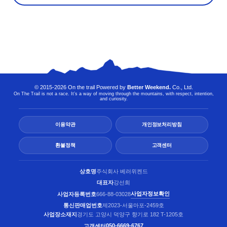
© 2015-2026 On the trail Powered by
Better Weekend.
Co., Ltd.
On The Trail is not a race. It’s a way of moving through the mountains, with respect, intention,
and curiosity.
이용약관
개인정보처리방침
환불정책
고객센터
상호명
주식회사 베러위켄드
대표자
강선희
사업자정보확인
사업자등록번호
666-88-03028
통신판매업번호
제2023-서울마포-2459호
사업장소재지
경기도 고양시 덕양구 향기로 182 T-1205호
050-6669-6767
고객센터