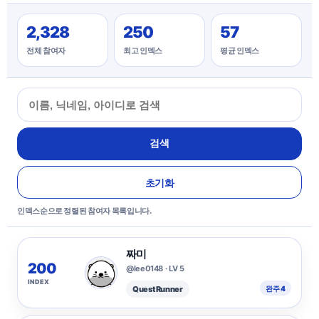
2,328
250
57
전체 참여자
최고 인덱스
평균 인덱스
검색
초기화
인덱스순으로 정렬된 참여자 목록입니다.
짜미
200
@lee0148 · LV 5
INDEX
Quest Runner
완주 4