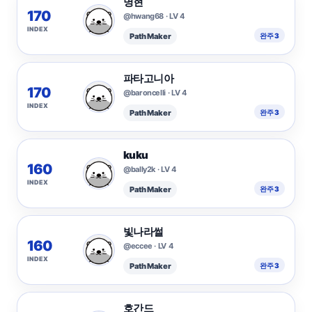
명현
170
@hwang68 · LV 4
INDEX
Path Maker
완주 3
파타고니아
170
@baroncelli · LV 4
INDEX
Path Maker
완주 3
kuku
160
@bally2k · LV 4
INDEX
Path Maker
완주 3
빛나라썰
160
@eccee · LV 4
INDEX
Path Maker
완주 3
호간드