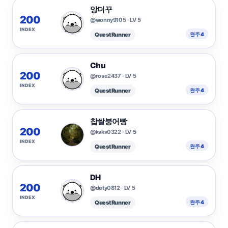
앙더꾸
200
@wonny9105 · LV 5
INDEX
Quest Runner
완주 4
Chu
200
@rose2437 · LV 5
INDEX
Quest Runner
완주 4
찹쌀붕어빵
200
@kvkv0322 · LV 5
INDEX
Quest Runner
완주 4
DH
200
@dety0812 · LV 5
INDEX
Quest Runner
완주 4