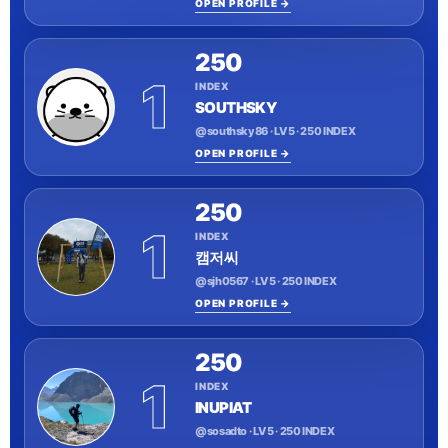
OPEN PROFILE →
250
1
INDEX
SOUTHSKY
@southsky86 · LV 5 · 250 INDEX
OPEN PROFILE →
250
1
INDEX
캠저씨
@sjh0567 · LV 5 · 250 INDEX
OPEN PROFILE →
250
1
INDEX
INUPIAT
@sosadto · LV 5 · 250 INDEX