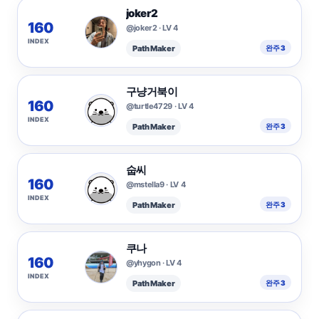
joker2
160
@joker2 · LV 4
INDEX
Path Maker
완주 3
구냥거북이
160
@turtle4729 · LV 4
INDEX
Path Maker
완주 3
숩씨
160
@mstella9 · LV 4
INDEX
Path Maker
완주 3
쿠나
160
@yhygon · LV 4
INDEX
Path Maker
완주 3