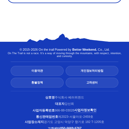
© 2015-2026 On the trail Powered by
Better Weekend.
Co., Ltd.
On The Trail is not a race. It’s a way of moving through the mountains, with respect, intention,
and curiosity.
이용약관
개인정보처리방침
환불정책
고객센터
상호명
주식회사 베러위켄드
대표자
강선희
사업자정보확인
사업자등록번호
666-88-03028
통신판매업번호
제2023-서울마포-2459호
사업장소재지
경기도 고양시 덕양구 향기로 182 T-1205호
050-6669-6767
고객센터