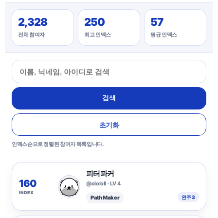
2,328
250
57
전체 참여자
최고 인덱스
평균 인덱스
검색
초기화
인덱스순으로 정렬된 참여자 목록입니다.
피터파커
160
@olololl · LV 4
INDEX
Path Maker
완주 3