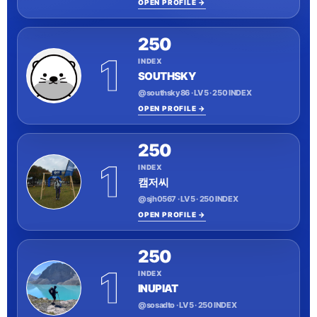
OPEN PROFILE →
250
1
INDEX
SOUTHSKY
@southsky86 · LV 5 · 250 INDEX
OPEN PROFILE →
250
1
INDEX
캠저씨
@sjh0567 · LV 5 · 250 INDEX
OPEN PROFILE →
250
1
INDEX
INUPIAT
@sosadto · LV 5 · 250 INDEX