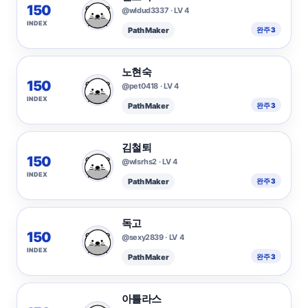
150
@wldud3337 · LV 4
INDEX
Path Maker
완주 3
노현숙
150
@pet0418 · LV 4
INDEX
Path Maker
완주 3
김철퇴
150
@wlsrhs2 · LV 4
INDEX
Path Maker
완주 3
독고
150
@sexy2839 · LV 4
INDEX
Path Maker
완주 3
아틀라스