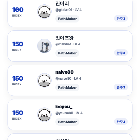
잔머리
160
@gkdus01 · LV 4
INDEX
Path Maker
완주 3
잇이즈왓
150
@itiswhat · LV 4
INDEX
Path Maker
완주 3
naive80
150
@naive80 · LV 4
INDEX
Path Maker
완주 3
leeyou_
150
@youroddl · LV 4
INDEX
Path Maker
완주 3