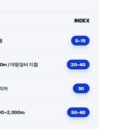
INDEX
형
5~15
000m / 야영장비 지참
20~40
클리어
50
00~2,000m
50~60