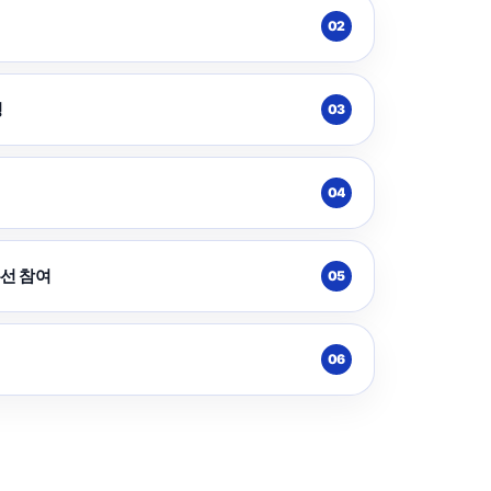
02
청
03
04
선 참여
05
06