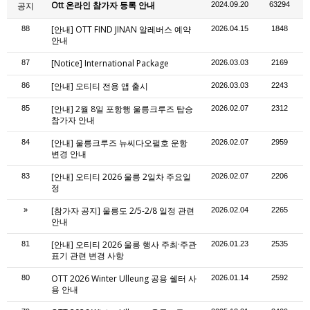
Ott 온라인 참가자 등록 안내
공지
2024.09.20
63294
[안내] OTT FIND JINAN 알레버스 예약
88
2026.04.15
1848
안내
[Notice] International Package
87
2026.03.03
2169
[안내] 오티티 전용 앱 출시
86
2026.03.03
2243
[안내] 2월 8일 포항행 울릉크루즈 탑승
85
2026.02.07
2312
참가자 안내
[안내] 울릉크루즈 뉴씨다오펄호 운항
84
2026.02.07
2959
변경 안내
[안내] 오티티 2026 울릉 2일차 주요일
83
2026.02.07
2206
정
[참가자 공지] 울릉도 2/5-2/8 일정 관련
»
2026.02.04
2265
안내
[안내] 오티티 2026 울릉 행사 주최·주관
81
2026.01.23
2535
표기 관련 변경 사항
OTT 2026 Winter Ulleung 공용 쉘터 사
80
2026.01.14
2592
용 안내